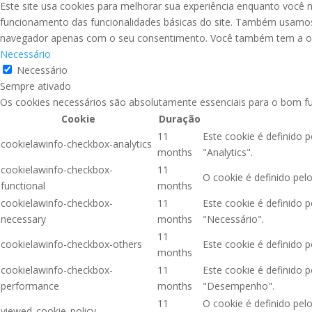
Este site usa cookies para melhorar sua experiência enquanto você 
funcionamento das funcionalidades básicas do site. Também usamos 
navegador apenas com o seu consentimento. Você também tem a opçã
Necessário
Necessário
Sempre ativado
Os cookies necessários são absolutamente essenciais para o bom fu
Cookie
Duração
11
Este cookie é definido 
cookielawinfo-checkbox-analytics
months
"Analytics".
cookielawinfo-checkbox-
11
O cookie é definido pel
functional
months
cookielawinfo-checkbox-
11
Este cookie é definido 
necessary
months
"Necessário".
11
cookielawinfo-checkbox-others
Este cookie é definido 
months
cookielawinfo-checkbox-
11
Este cookie é definido 
performance
months
"Desempenho".
11
O cookie é definido pe
viewed_cookie_policy