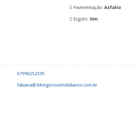
Pavimentação:
Asfalto
Esgoto:
Sim
67996252339
fabiana@3dnegociosimobiliarios.com.br