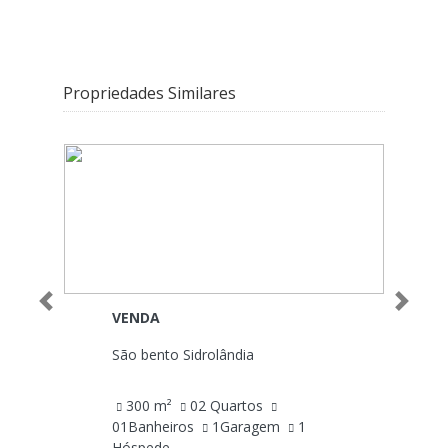
Propriedades Similares
Anterior
Próximo
VENDA
São bento Sidrolândia
300 m²
02 Quartos
01Banheiros
1Garagem
1
Hóspede